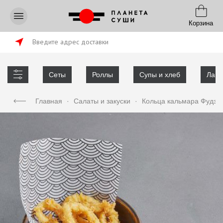
Корзина
Введите адрес доставки
Сеты
Роллы
Супы и хлеб
Лапш
Главная
·
Салаты и закуски
·
Кольца кальмара Фудзи