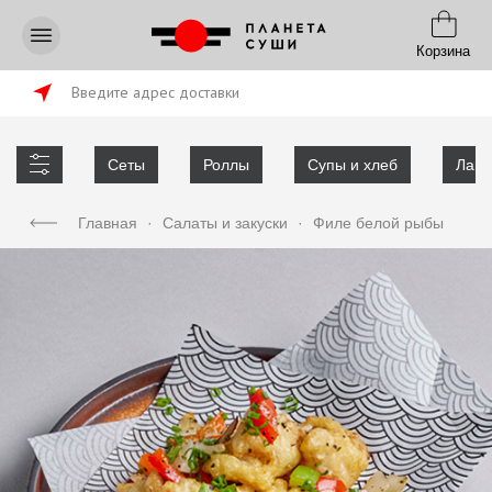
Корзина
Введите адрес доставки
Сеты
Роллы
Супы и хлеб
Лапш
Главная
·
Салаты и закуски
·
Филе белой рыбы