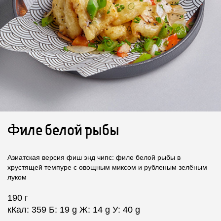
Филе белой рыбы
Азиатская версия фиш энд чипс: филе белой рыбы в
хрустящей темпуре с овощным миксом и рубленым зелёным
луком
190 г
кКал: 359 Б: 19 g Ж: 14 g У: 40 g