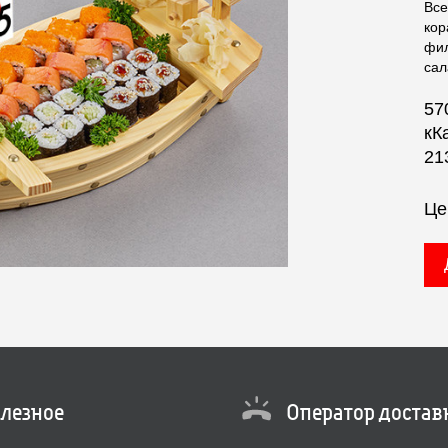
Все
кор
фил
сал
57
кК
21
Це
лезное
Оператор достав