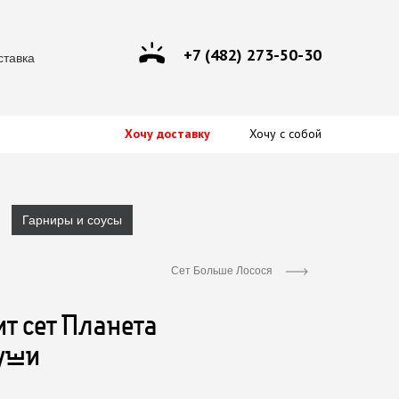
+7 (482) 273-50-30
ставка
Хочу доставку
Хочу с собой
Гарниры и соусы
Сет Больше Лосося
ит сет Планета
уши