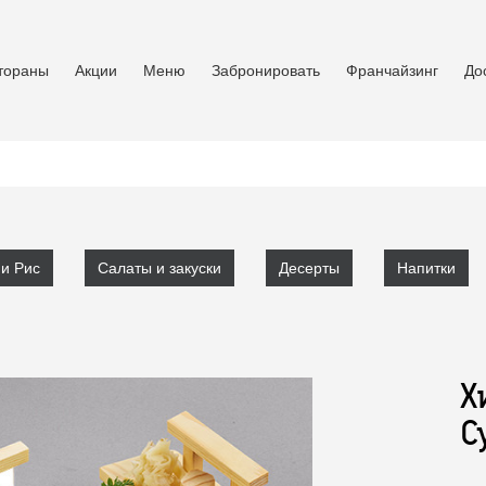
тораны
Акции
Меню
Забронировать
Франчайзинг
До
и Рис
Салаты и закуски
Десерты
Напитки
Х
С