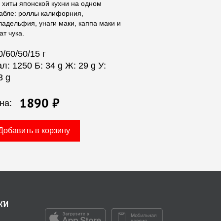
 хиты японской кухни на одном
абле: роллы калифорния,
адельфия, унаги маки, каппа маки и
ат чука.
0/60/50/15 г
ал: 1250 Б: 34 g Ж: 29 g У:
3 g
1890 ₽
на:
Добавить в корзину
ки