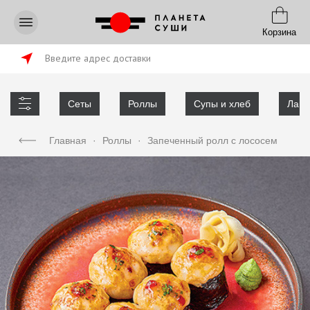
Корзина
Введите адрес доставки
Сеты
Роллы
Супы и хлеб
Лапш
Главная
·
Роллы
·
Запеченный ролл с лососем