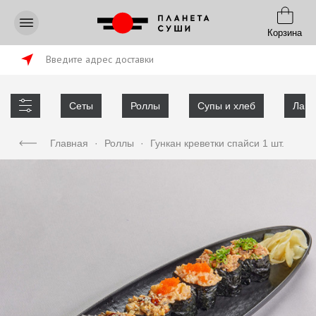
Корзина
Введите адрес доставки
Сеты
Роллы
Супы и хлеб
Лапш
Главная
·
Роллы
·
Гункан креветки спайси 1 шт.