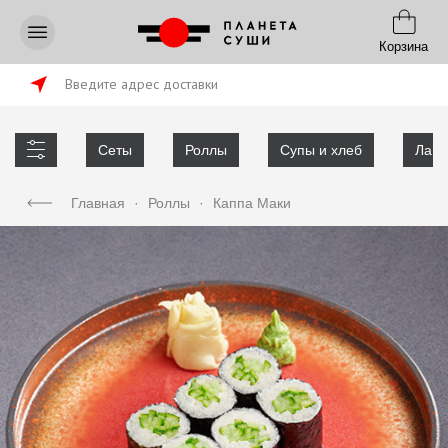
Корзина
Введите адрес доставки
Сеты
Роллы
Супы и хлеб
Лапш
Главная
·
Роллы
·
Каппа Маки